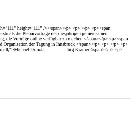
dth="111" height="111" /></span></p> <p> </p> <p><span
 erstmals die Plenarvorträge der diesjährigen gemeinsamen
mung, die Vorträge online verfügbar zu machen.</span></p> <p><span
und Organisation der Tagung in Innsbruck </span></p> <p> </p> <p>
nt-size: small;">Michael Drmota Jürg Kramer</span></p> <p>