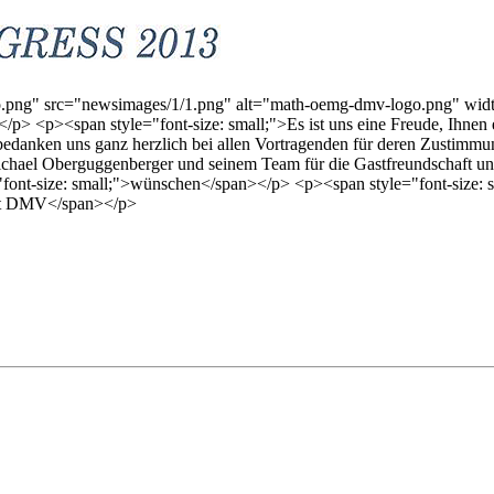
go.png" src="newsimages/1/1.png" alt="math-oemg-dmv-logo.png" wi
</p> <p><span style="font-size: small;">Es ist uns eine Freude, Ihnen
r bedanken uns ganz herzlich bei allen Vortragenden für deren Zustim
 Michael Oberguggenberger und seinem Team für die Gastfreundschaft 
tyle="font-size: small;">wünschen</span></p> <p><span style="fo
nt DMV</span></p>